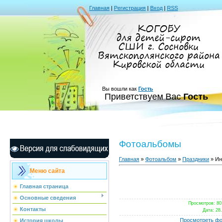
Главная
|
Регистрация
|
Вход
|
RSS
КОГОБУ
для детей-сирот
СШИ г. Сосновки
Вятскополянского района
Кировской области
Вы вошли как
Гость
Приветствуем Вас
Гость
Фотоальбомы
Главная
»
Фотоальбом
»
Праздники
» Ин
Меню сайта
Главная страница
Основные сведения
Просмотров
: 80
Контакты
Дата
: 28
Просмотреть фо
История школы