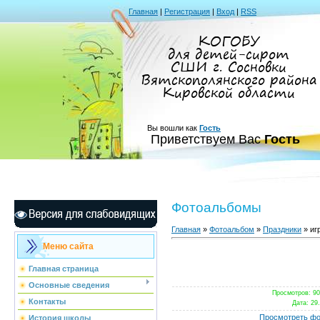
Главная
|
Регистрация
|
Вход
|
RSS
КОГОБУ
для детей-сирот
СШИ г. Сосновки
Вятскополянского района
Кировской области
Вы вошли как
Гость
Приветствуем Вас
Гость
Фотоальбомы
Главная
»
Фотоальбом
»
Праздники
» иг
Меню сайта
Главная страница
Основные сведения
Просмотров
: 9
Контакты
Дата
: 29
Просмотреть фо
История школы