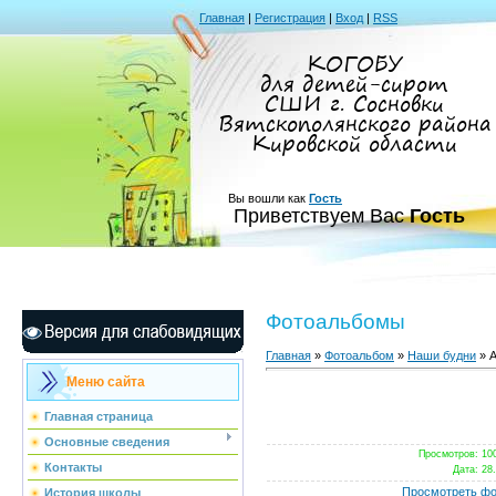
Главная
|
Регистрация
|
Вход
|
RSS
КОГОБУ
для детей-сирот
СШИ г. Сосновки
Вятскополянского района
Кировской области
Вы вошли как
Гость
Приветствуем Вас
Гость
Фотоальбомы
Главная
»
Фотоальбом
»
Наши будни
» А
Меню сайта
Главная страница
Основные сведения
Просмотров
: 10
Контакты
Дата
: 28
Просмотреть фо
История школы