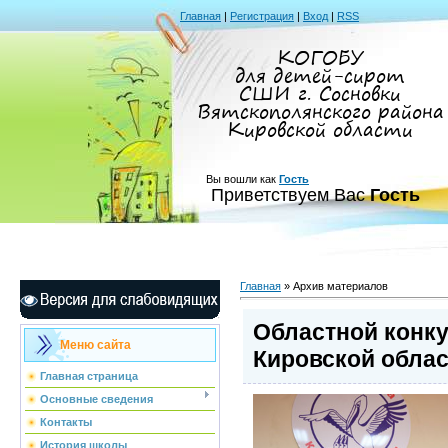
Главная
|
Регистрация
|
Вход
|
RSS
КОГОБУ
для детей-сирот
СШИ г. Сосновки
Вятскополянского района
Кировской области
Вы вошли как
Гость
Приветствуем Вас
Гость
Главная
»
Архив материалов
Областной конку
Меню сайта
Кировской област
Главная страница
Основные сведения
Контакты
История школы