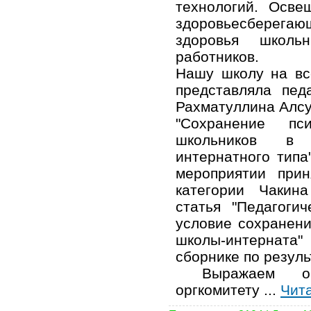
технологий. Осве
здоровьесберега
здоровья школьн
работников.
Нашу школу на вс
представляла педа
Рахматуллина Алсу
"Сохранение пси
школьников в 
интернатного типа
мероприятии при
категории Чакин
статья "Педагоги
условие сохранени
школы-интерната
сборнике по резул
Выражаем огро
оргкомитету
...
Чит