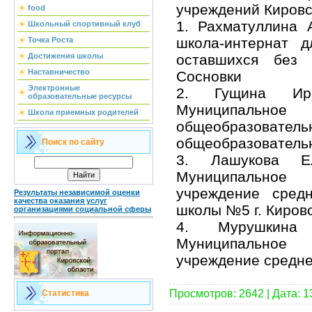
учреждений Кировс
food
1. Рахматуллина 
Школьный спортивный клуб
школа-интернат д
Точка Роста
оставшихся без 
Достижения школы
Наставничество
Сосновки
Электронные
2. Гущина Ири
образовательные ресурсы
Муниципаль
Школа приемных родителей
общеобразовател
общеобразовательн
Поиск по сайту
3. Лашукова Е
Муниципальное
учреждение сред
Результаты независимой оценки
качества оказания услуг
школы №5 г. Киров
организациями социальной сферы
4. Мурушкина
Муниципальное
учреждение средн
Просмотров: 2642 | Дата:
1
Статистика