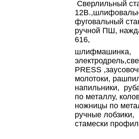
Сверлильный ста
12В.,шлифовальн
фуговальный ста
ручной ПШ, нажд
616,
шлифмашинка,
электродрель,св
PRESS
,заусово
молотоки, рашпил
напильники,
руб
по металлу, коло
ножницы по мета
ручные лобзики,
стамески профи