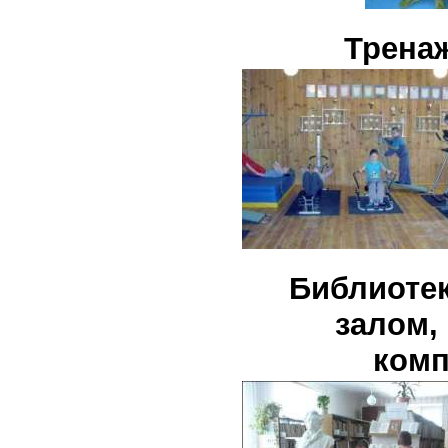
Трена
Библиоте
залом,
комп