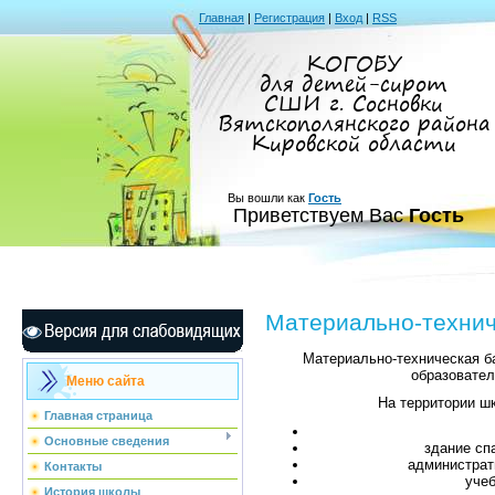
Главная
|
Регистрация
|
Вход
|
RSS
КОГОБУ
для детей-сирот
СШИ г. Сосновки
Вятскополянского района
Кировской области
Вы вошли как
Гость
Приветствуем Вас
Гость
Материально-технич
Материально-техническая ба
образовател
Меню сайта
На территории ш
Главная страница
Основные сведения
здание сп
администрат
Контакты
учеб
История школы