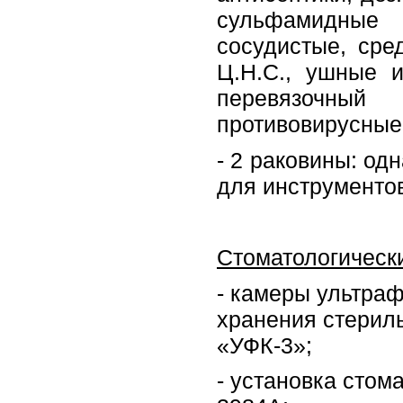
сульфамидные 
сосудистые, сре
Ц.Н.С., ушные и
перевязоч
противовирусные
- 2 раковины: од
для инструменто
Стоматологическ
- камеры ультра
хранения стерил
«УФК-3»;
- установка стом