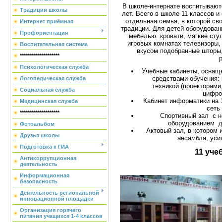
В школе-интернате воспитывают
Традиции школы
лет. Всего в школе 11 классов и
отдельная семья, в которой св
Интернет приёмная
традиции. Для детей оборудова
Профориентация
мебелью: кровати, мягкие сту
игровых комнатах телевизоры,
Воспитательная система
вкусом подобранные шторы,
********************
Психологическая служба
Учебные кабинеты, оснащ
средствами обучения:
Логопедическая служба
техникой (проекторами
Социальная служба
цифро
Кабинет информатики на 
Медицинская служба
сеть
********************
Спортивный зал с 
оборудованием д
Фотоальбом
Актовый зал, в котором
Друзья школы
ансамбля, ус
Подготовка к ГИА
11 уче
Антикоррупционная
деятельность
Информационная
безопасность
Деятельность региональной
инновационной площадки
Организация горячего
питания учащихся 1-4 классов