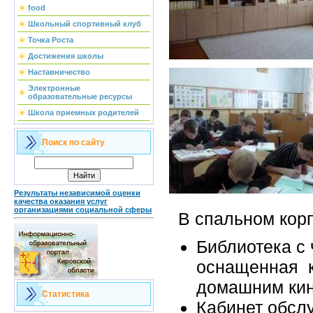
food
Школьный спортивный клуб
Точка Роста
Достижения школы
Наставничество
Электронные
образовательные ресурсы
Школа приемных родителей
Поиск по сайту
Результаты независимой оценки
качества оказания услуг
организациями социальной сферы
В спальном корп
Библиотека с
оснащенная 
домашним ки
Статистика
Кабинет обсл