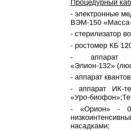
Процедурный каб
- электронные м
ВЭМ-150 «Масса-
- стерилизатор в
- ростомер КБ 12
- аппарат аэ
«Элион-132» (люс
- аппарат кванто
- аппарат ИК-т
«Уро-биофон»;Те
- «Орион» - 0
низкоинтенси
насадками;